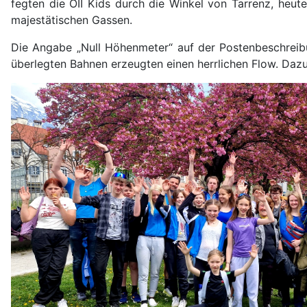
fegten die OII Kids durch die Winkel von Tarrenz, heu
majestätischen Gassen.
Die Angabe „Null Höhenmeter“ auf der Postenbeschreibu
überlegten Bahnen erzeugten einen herrlichen Flow. Dazu