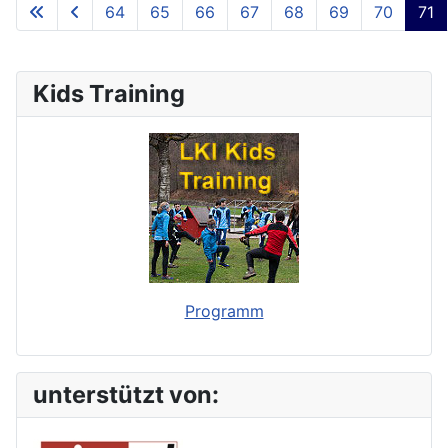
64
65
66
67
68
69
70
71
**Page 71 of 73**
Kids Training
Programm
unterstützt von: