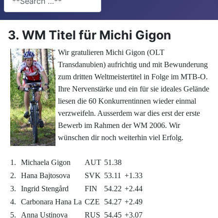
3. WM Titel für Michi Gigon
Wir gratulieren Michi Gigon (OLT
Transdanubien) aufrichtig und mit Bewunderung
zum dritten Weltmeistertitel in Folge im MTB-O.
Ihre Nervenstärke und ein für sie ideales Gelände
liesen die 60 Konkurrentinnen wieder einmal
verzweifeln. Ausserdem war dies erst der erste
Bewerb im Rahmen der WM 2006. Wir
wünschen dir noch weiterhin viel Erfolg.
1.
Michaela Gigon
AUT
51.38
2.
Hana Bajtosova
SVK
53.11
+1.33
3.
Ingrid Stengård
FIN
54.22
+2.44
4.
Carbonara Hana La
CZE
54.27
+2.49
5.
Anna Ustinova
RUS
54.45
+3.07