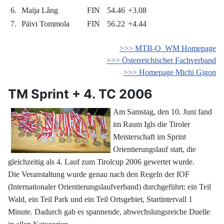
6.
Maija Lång
FIN
54.46
+3.08
7.
Päivi Tommola
FIN
56.22
+4.44
>>> MTB-O WM Homepage
>>> Österreichischer Fachverband
>>> Homepage Michi Gigon
TM Sprint + 4. TC 2006
Am Samstag, den 10. Juni fand
im Raum Igls die Tiroler
Meisterschaft im Sprint
Orientierungslauf statt, die
gleichzeitig als 4. Lauf zum Tirolcup 2006 gewertet wurde.
Die Veranstaltung wurde genau nach den Regeln der IOF
(Internationaler Orientierungslaufverband) durchgeführt: ein Teil
Wald, ein Teil Park und ein Teil Ortsgebiet, Startintervall 1
Minute. Dadurch gab es spannende, abwechslungsreiche Duelle