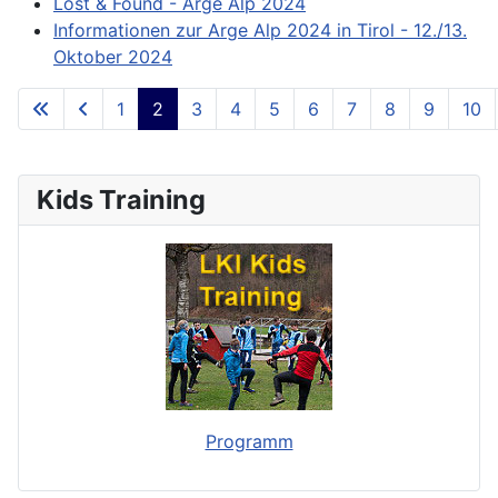
Lost & Found - Arge Alp 2024
Informationen zur Arge Alp 2024 in Tirol - 12./13.
Oktober 2024
1
2
3
4
5
6
7
8
9
10
**Page 2 of 73**
Kids Training
Programm