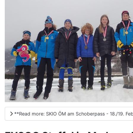
**Read more: SKIO ÖM am Schoberpass - 18./19. Fe