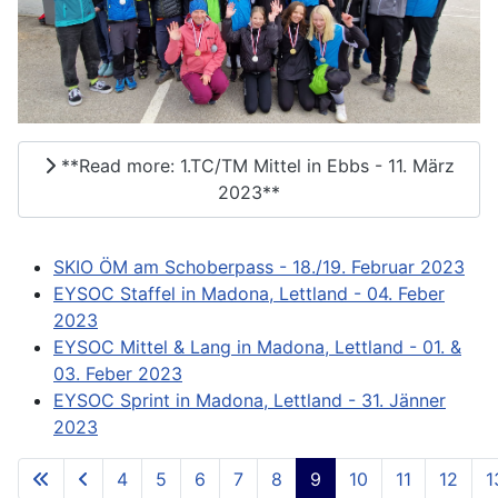
**Read more: 1.TC/TM Mittel in Ebbs - 11. März
2023**
SKIO ÖM am Schoberpass - 18./19. Februar 2023
EYSOC Staffel in Madona, Lettland - 04. Feber
2023
EYSOC Mittel & Lang in Madona, Lettland - 01. &
03. Feber 2023
EYSOC Sprint in Madona, Lettland - 31. Jänner
2023
4
5
6
7
8
9
10
11
12
1
**Page 9 of 73**