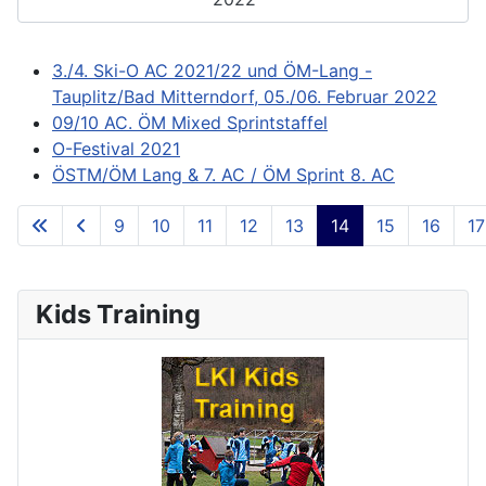
3./4. Ski-O AC 2021/22 und ÖM-Lang -
Tauplitz/Bad Mitterndorf, 05./06. Februar 2022
09/10 AC. ÖM Mixed Sprintstaffel
O-Festival 2021
ÖSTM/ÖM Lang & 7. AC / ÖM Sprint 8. AC
9
10
11
12
13
14
15
16
17
**Page 14 of 73**
Kids Training