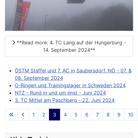
**Read more: 4. TC Lang auf der Hungerburg -
14. September 2024**
ÖSTM Staffel und 7. AC in Saubersdorf, NÖ - 07. &
08. September 2024
O-Ringen und Trainingslager in Schweden 2024
NTZ - Rund in und um Imst - Juni 2024
3. TC Mittel am Paschberg - 22. Juni 2024
1
2
3
4
5
6
7
8
9
10
**Page 3 of 73**