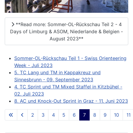
**Read more: Sommer-OL-Rückschau Teil 2 - 4
Days of Limburg & ASOM, Niederlande & Belgien -
August 2023**
Sommer-OL-Rückschau Teil 1 - Swiss Orienteering
Week - Juli 2023
5. TC Lang und TM in Kappakreuz und
Sinnesbrunn - 09. September 2023
4. TC Sprint und TM Mixed Staffel in Kitzbühel -
02. Juli 2023
8. AC und Knock-Out Sprint in Graz - 11. Juni 2023
2
3
4
5
6
7
8
9
10
11
**Page 7 of 73**