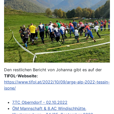
Den restlichen Bericht von Johanna gibt es auf der
TIFOL-Webseite:
https://www.tifol.at/2022/10/09/arge-alp-2022-tessin-
isone/
7.TC Oberndorf - 02.10.2022
ÖM Mannschaft & 8.AC Windischhütte,