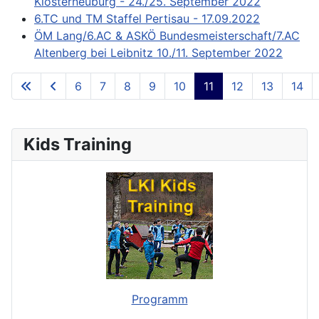
Klosterneuburg - 24./25. September 2022
6.TC und TM Staffel Pertisau - 17.09.2022
ÖM Lang/6.AC & ASKÖ Bundesmeisterschaft/7.AC
Altenberg bei Leibnitz 10./11. September 2022
6
7
8
9
10
11
12
13
14
**Page 11 of 73**
Kids Training
Programm