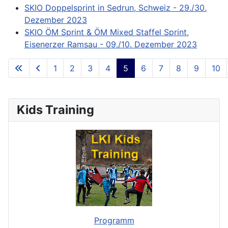
SKIO Doppelsprint in Sedrun, Schweiz - 29./30.
Dezember 2023
SKIO ÖM Sprint & ÖM Mixed Staffel Sprint,
Eisenerzer Ramsau - 09./10. Dezember 2023
1
2
3
4
5
6
7
8
9
10
**Page 5 of 73**
Kids Training
Programm