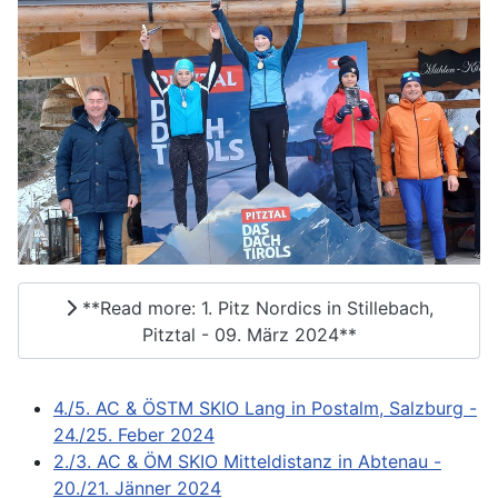
**Read more: 1. Pitz Nordics in Stillebach,
Pitztal - 09. März 2024**
4./5. AC & ÖSTM SKIO Lang in Postalm, Salzburg -
24./25. Feber 2024
2./3. AC & ÖM SKIO Mitteldistanz in Abtenau -
20./21. Jänner 2024