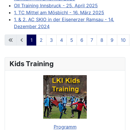
OII Training Innsbruck - 25. April 2025
1. TC Mittel am Mösbichl - 16. März 2025
1. & 2. AC SKIO in der Eisenerzer Ramsau - 14.
Dezember 2024
1
2
3
4
5
6
7
8
9
10
**Page 1 of 73**
Kids Training
Programm