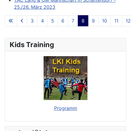
25./26. März 2023
3
4
5
6
7
8
9
10
11
12
**Page 8 of 73**
Kids Training
Programm