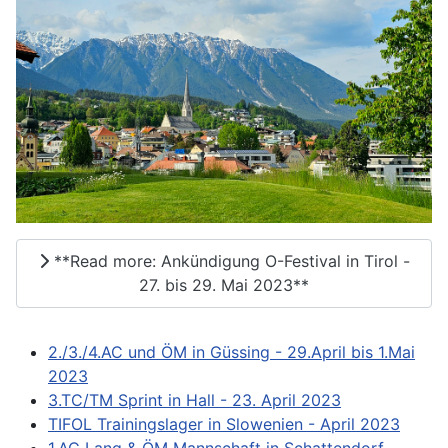
**Read more: Ankündigung O-Festival in Tirol -
27. bis 29. Mai 2023**
2./3./4.AC und ÖM in Güssing - 29.April bis 1.Mai
2023
3.TC/TM Sprint in Hall - 23. April 2023
TIFOL Trainingslager in Slowenien - April 2023
1.AC Lang & ÖM Mannschaft in Schattendorf -