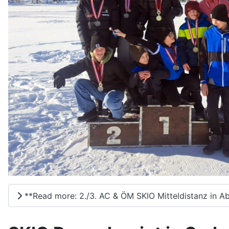
**Read more: 2./3. AC & ÖM SKIO Mitteldistanz in Ab