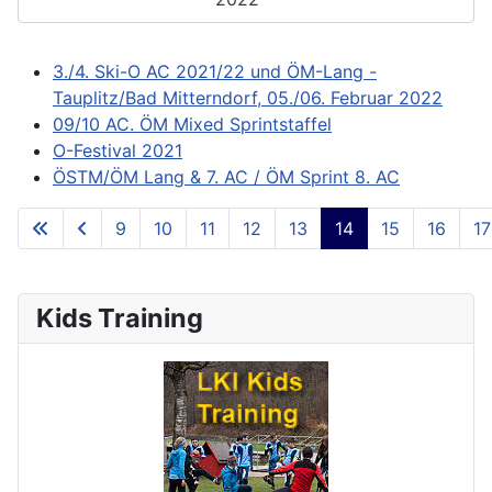
3./4. Ski-O AC 2021/22 und ÖM-Lang -
Tauplitz/Bad Mitterndorf, 05./06. Februar 2022
09/10 AC. ÖM Mixed Sprintstaffel
O-Festival 2021
ÖSTM/ÖM Lang & 7. AC / ÖM Sprint 8. AC
9
10
11
12
13
14
15
16
17
**Page 14 of 73**
Kids Training