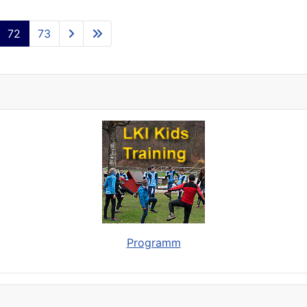
72
73
Programm