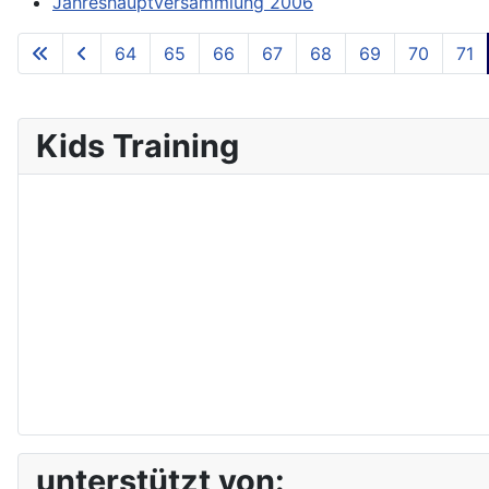
Jahreshauptversammlung 2006
64
65
66
67
68
69
70
71
Kids Training
unterstützt von: