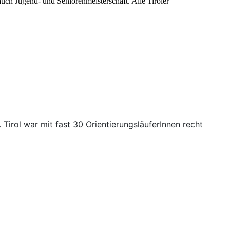
uch Jugend- und Seniorenmeisterschaft. Alle Tiroler
Tirol war mit fast 30 OrientierungsläuferInnen recht