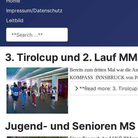
Home
Impressum/Datenschutz
Leitbild
**Search**
3. Tirolcup und 2. Lauf M
Bereits zum dritten Mal war die A
KOMPASS INNSBRUCK von Paul Grün
**Read more: 3. Tirolcu
Jugend- und Senioren MS