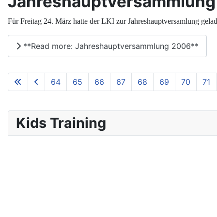
Jahreshauptversammlung
Für Freitag 24. März hatte der LKI zur Jahreshauptversamlung gela
**Read more: Jahreshauptversammlung 2006**
64
65
66
67
68
69
70
71
Kids Training