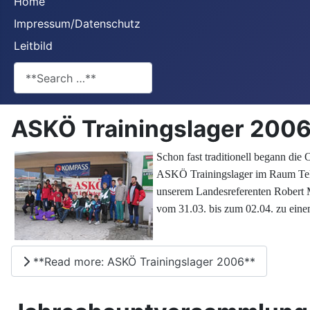
Home
Impressum/Datenschutz
Leitbild
**Search**
ASKÖ Trainingslager 200
Schon fast traditionell begann die
ASKÖ Trainingslager im Raum Tel
unserem Landesreferenten Rober
vom 31.03. bis zum 02.04. zu eine
**Read more: ASKÖ Trainingslager 2006**