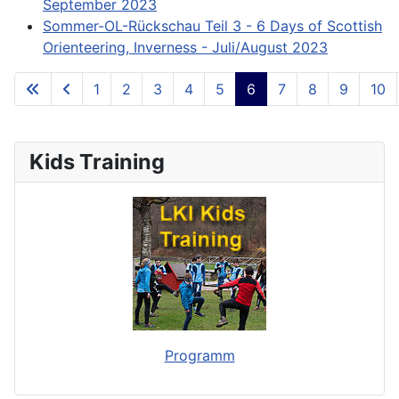
September 2023
Sommer-OL-Rückschau Teil 3 - 6 Days of Scottish
Orienteering, Inverness - Juli/August 2023
1
2
3
4
5
6
7
8
9
10
**Page 6 of 73**
Kids Training
Programm