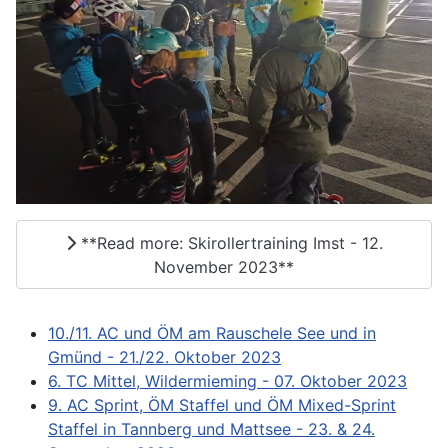
**Read more: Skirollertraining Imst - 12.
November 2023**
10./11. AC und ÖM am Rauschele See und in
Gmünd - 21./22. Oktober 2023
6. TC Mittel, Wildermieming - 07. Oktober 2023
9. AC Sprint, ÖM Staffel und ÖM Mixed-Sprint
Staffel in Tannberg und Mattsee - 23. & 24.