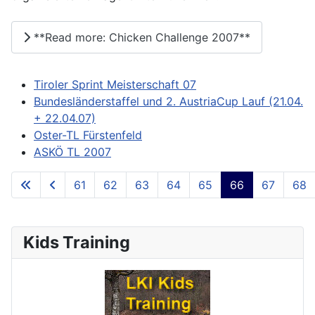
**Read more: Chicken Challenge 2007**
Tiroler Sprint Meisterschaft 07
Bundesländerstaffel und 2. AustriaCup Lauf (21.04.
+ 22.04.07)
Oster-TL Fürstenfeld
ASKÖ TL 2007
61
62
63
64
65
66
67
68
**Page 66 of 73**
Kids Training