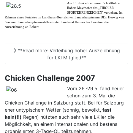
Am 19. Juni erhielt unser Schriftführer
Robert Mayrhofer das „TIROLER
SPORTEHRENZEICHEN" verliehen.
Im
Rahmen eines Festaktes im Landhaus überreichten Landeshauptmann DDr. Herwig van
Staa und Landeshauptmannstellvertreter Landesrat Hannes Gschwentner die
Auszeichnung an Robert.
**Read more: Verleihung hoher Auszeichnung
für LKI Mitglied**
Chicken Challenge 2007
Vom 26.-29.5. fand heuer
schon zum 3. Mal die
Chicken Challenge in Salzburg statt. Bei für Salzburg
eher untypischem Wetter (sonnig, bewölkt,
fast
kein(!!)
Regen) nützten auch sehr viele LKIler die
Möglichkeit, an einem internationalen und bestens
organisierten 3-Tage-OL teilzunehmen.