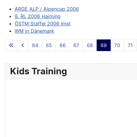
ARGE ALP / Alpencup 2006
8. RL 2006 Haiming
ÖSTM Staffel 2006 Imst
WM in Dänemark
64
65
66
67
68
69
70
71
Kids Training